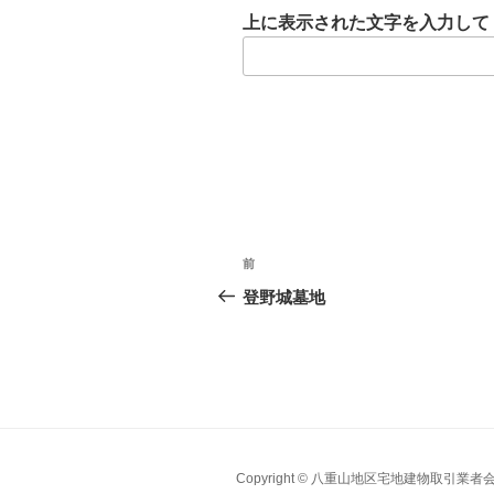
上に表示された文字を入力して
投
前
稿
登野城墓地
ナ
ビ
ゲ
ー
Copyright © 八重山地区宅地建物取引業者会. All