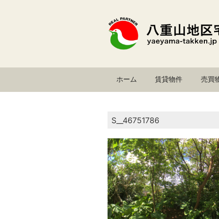
コ
ン
テ
ン
ツ
へ
ス
ホーム
賃貸物件
売買
キ
ッ
プ
S__46751786