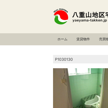
コ
ン
テ
ン
ツ
へ
ス
ホーム
賃貸物件
売買
キ
ッ
プ
P1030130