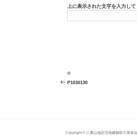
上に表示された文字を入力して
投
前
稿
P1030130
ナ
ビ
ゲ
ー
Copyright © 八重山地区宅地建物取引業者会. All