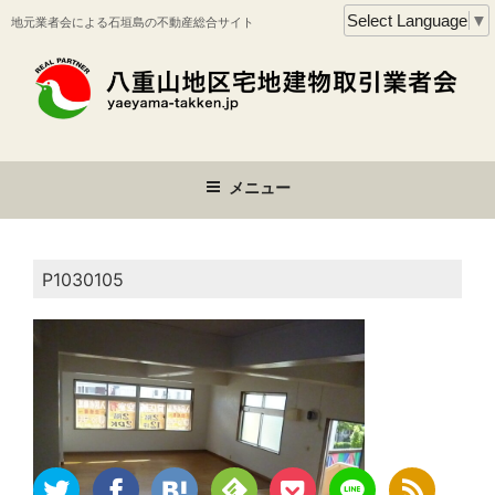
コ
Select Language
▼
地元業者会による石垣島の不動産総合サイト
ン
テ
ン
ツ
へ
ス
メニュー
キ
ッ
プ
P1030105