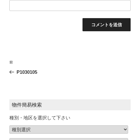
投
前
稿
P1030105
ナ
ビ
ゲ
ー
物件簡易検索
シ
種別・地区を選択して下さい
ョ
ン