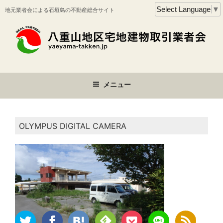
コ
Select Language
▼
地元業者会による石垣島の不動産総合サイト
ン
テ
ン
ツ
へ
ス
メニュー
キ
ッ
プ
OLYMPUS DIGITAL CAMERA