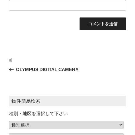
投
前
稿
OLYMPUS DIGITAL CAMERA
ナ
ビ
ゲ
ー
物件簡易検索
シ
種別・地区を選択して下さい
ョ
ン